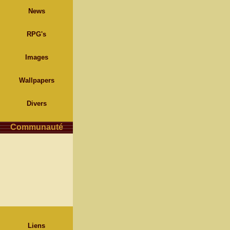
News
RPG's
Images
Wallpapers
Divers
Communauté
Liens