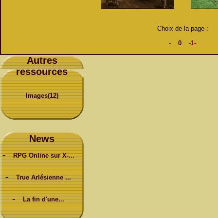
Choix de la page :
-
0
-
1
-
Autres
ressources
Images(12)
News
-
RPG Online sur X-...
-
True Arlésienne ...
-
La fin d'une...