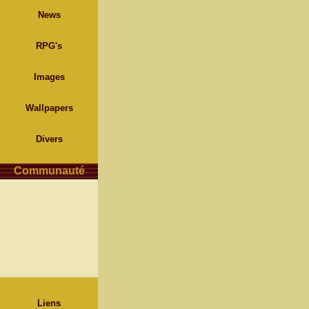
News
RPG's
Images
Wallpapers
Divers
Communauté
Liens