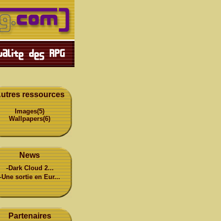
utres ressources
Images(5)
Wallpapers(6)
News
-
Dark Cloud 2...
-
Une sortie en Eur...
Partenaires