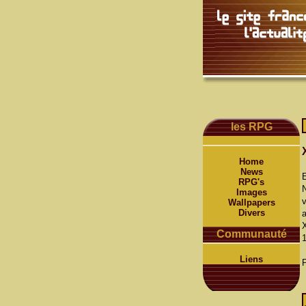
les RPG
Home
News
E
RPG's
N
Images
v
Wallpapers
Divers
a
X
Communauté
1
Liens