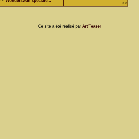
<<
Wonderswan spéciale...
>>
Ce site a été réalisé par
Art'Teaser