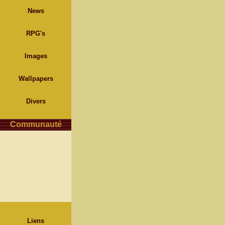
News
RPG's
Images
Wallpapers
Divers
Communauté
Liens