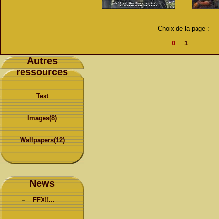
Choix de la page :
-
0
-
1
-
Autres
ressources
Test
Images(8)
Wallpapers(12)
News
-
FFX!!...