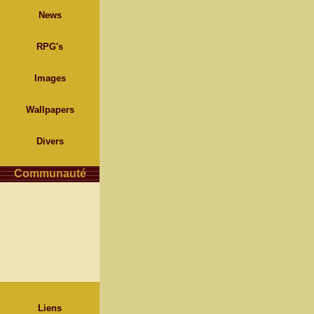
News
RPG's
Images
Wallpapers
Divers
Communauté
Liens