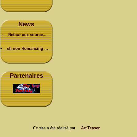
News
-
Retour aux source...
-
eh non Romancing ...
Partenaires
Ce site a été réalisé par
Art'Teaser