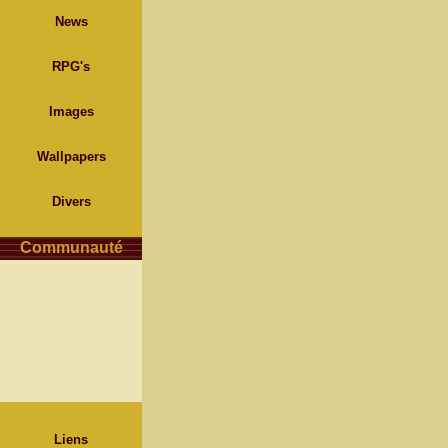
News
RPG's
Images
Wallpapers
Divers
Communauté
Liens