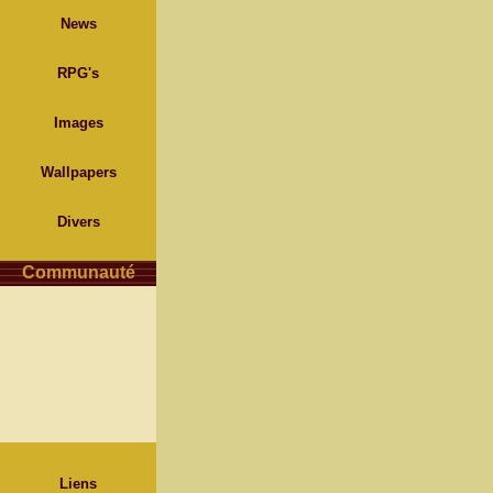
News
RPG's
Images
Wallpapers
Divers
Communauté
Liens