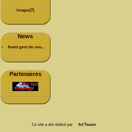
Images(7)
News
-
Avant gout du nou...
Partenaires
Ce site a été réalisé par
Art'Teaser