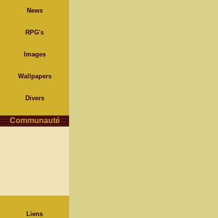
News
RPG's
Images
Wallpapers
Divers
Communauté
Liens