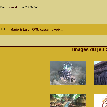
Par
davel
le 2003-09-15
<<
Mario & Luigi RPG: casser la voix ..
Images du jeu 